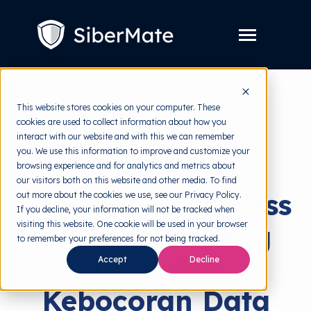
SKIP
TO
CONTENT
Toggle
Menu
Layanan
Toggle
This website stores cookies on your computer. These
children
for
cookies are used to collect information about how you
Harga
back to HRMI
Layanan
interact with our website and with this we can remember
you. We use this information to improve and customize your
Resources
Toggle
Security Awareness
browsing experience and for analytics and metrics about
children
for
our visitors both on this website and other media. To find
Tools Gratis
Toggle
Resources
Security Awareness
out more about the cookies we use, see our Privacy Policy.
children
for
If you decline, your information will not be tracked when
Tentang
Tools
visiting this website. One cookie will be used in your browser
sebagai Tameng
Gratis
to remember your preferences for not being tracked.
Terhadap
Accept
Decline
Kebocoran Data
Coba Gratis