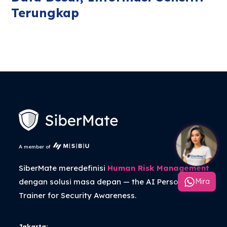
Terungkap
A member of
SiberMate meredefinisi
Human Risk Management
dengan solusi masa depan — the
AI Personal
Mira
Trainer
for Security Awareness.
Jakarta: