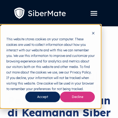
SKIP
TO
CONTENT
Toggle
Menu
Layanan
Toggle
This website stores cookies on your computer. These
children
for
cookies are used to collect information about how you
Harga
back to HRMI
Layanan
interact with our website and with this we can remember
you. We use this information to improve and customize your
Resources
Toggle
Security Awareness
browsing experience and for analytics and metrics about
children
for
our visitors both on this website and other media. To find
Tools Gratis
Toggle
Resources
Strategi Social
out more about the cookies we use, see our Privacy Policy.
children
for
If you decline, your information will not be tracked when
Tentang
Tools
visiting this website. One cookie will be used in your browser
Marketing Ubah
Gratis
to remember your preferences for not being tracked.
Perilaku Karyawan
Accept
Decline
Coba Gratis
di Keamanan Siber