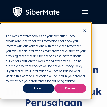
SKIP
TO
CONTENT
Toggle
Menu
Layanan
Toggle
This website stores cookies on your computer. These
children
for
cookies are used to collect information about how you
Harga
back to HRMI
Layanan
interact with our website and with this we can remember
you. We use this information to improve and customize your
Resources
Toggle
Cybersecurity
browsing experience and for analytics and metrics about
children
for
our visitors both on this website and other media. To find
Tools Gratis
Toggle
Resources
Apa itu Keamanan
out more about the cookies we use, see our Privacy Policy.
children
for
If you decline, your information will not be tracked when
Tentang
Tools
visiting this website. One cookie will be used in your browser
Siber dan
Gratis
to remember your preferences for not being tracked.
Implikasinya untuk
Accept
Decline
Perusahaan
Coba Gratis