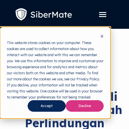
SKIP
TO
CONTENT
Toggle
Menu
Layanan
Toggle
This website stores cookies on your computer. These
children
for
cookies are used to collect information about how you
Harga
back to HRMI
Layanan
interact with our website and with this we can remember
you. We use this information to improve and customize your
Resources
Toggle
Dark Web
browsing experience and for analytics and metrics about
children
for
our visitors both on this website and other media. To find
Tools Gratis
Toggle
Resources
Mencegah
out more about the cookies we use, see our Privacy Policy.
children
for
If you decline, your information will not be tracked when
Tentang
Tools
visiting this website. One cookie will be used in your browser
Penjualan Data di
Gratis
to remember your preferences for not being tracked.
Dark Web: Langkah
Accept
Decline
Perlindungan
Coba Gratis