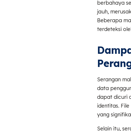
berbahaya sep
jauh, merusa
Beberapa mal
terdeteksi o
Dampa
Peran
Serangan mal
data pengguna
dapat dicuri
identitas. Fi
yang signifika
Selain itu, 