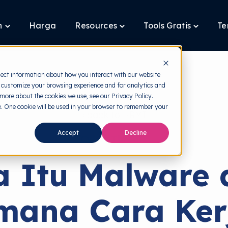
n
Harga
Resources
Tools Gratis
Te
Toggle
Toggle
Toggle
children
children
children
for
for
for
Layanan
Resources
Tools
Gratis
lect information about how you interact with our website
 customize your browsing experience and for analytics and
 more about the cookies we use, see our Privacy Policy.
te. One cookie will be used in your browser to remember your
back to HRMI
Accept
Decline
Cyber Threats
a Itu Malware 
mana Cara Ker