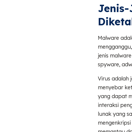
Jenis-
Diketa
Malware adal
mengganggu, 
jenis malware
spyware, adwa
Virus adalah 
menyebar ket
yang dapat m
interaksi pe
lunak yang s
mengenkripsi
memantau da