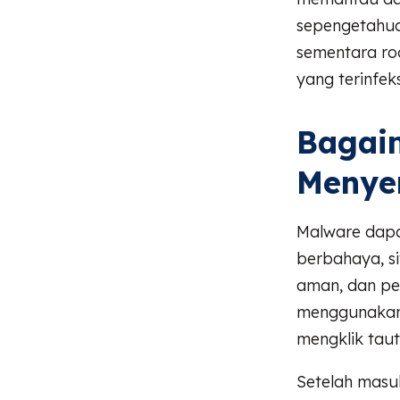
sepengetahua
sementara ro
yang terinfeks
Bagai
Menye
Malware dapa
berbahaya, si
aman, dan per
menggunakan 
mengklik taut
Setelah masu