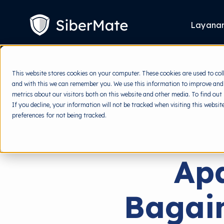
SKIP
TO
CONTENT
Layana
This website stores cookies on your computer. These cookies are used to col
and with this we can remember you. We use this information to improve and
metrics about our visitors both on this website and other media. To find out
If you decline, your information will not be tracked when visiting this websi
preferences for not being tracked.
Ap
Bagai