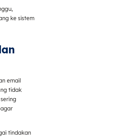
nggu,
ang ke sistem
dan
an email
ng tidak
sering
 agar
ai tindakan