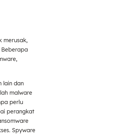
k merusak,
. Beberapa
omware,
 lain dan
alah malware
npa perlu
ai perangkat
Ransomware
kses. Spyware