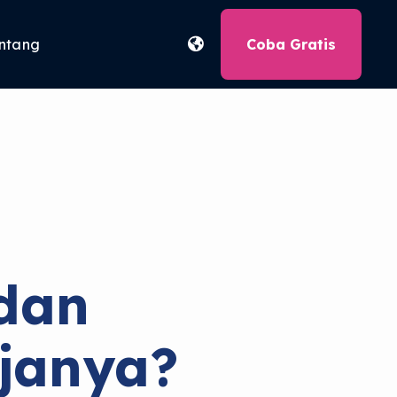
ntang
Coba Gratis
dan
janya?