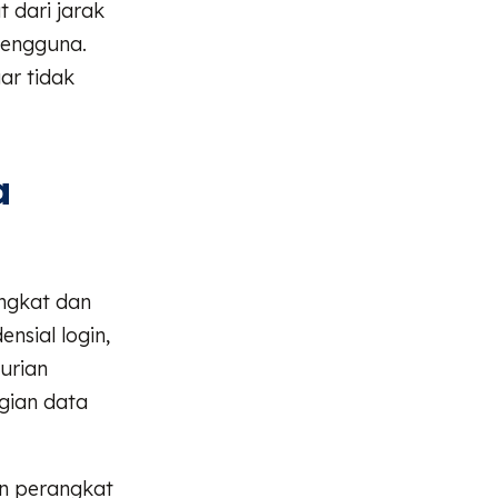
 dari jarak
pengguna.
ar tidak
a
ngkat dan
nsial login,
urian
ugian data
an perangkat