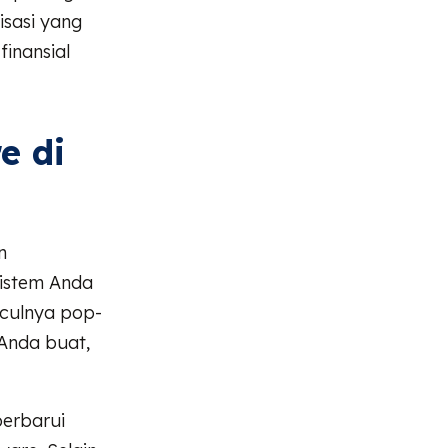
isasi yang
inansial
e di
n
istem Anda
nculnya pop-
 Anda buat,
perbarui