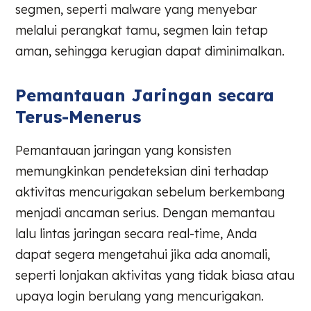
segmen, seperti malware yang menyebar
melalui perangkat tamu, segmen lain tetap
aman, sehingga kerugian dapat diminimalkan.
Pemantauan Jaringan secara
Terus-Menerus
Pemantauan jaringan yang konsisten
memungkinkan pendeteksian dini terhadap
aktivitas mencurigakan sebelum berkembang
menjadi ancaman serius. Dengan memantau
lalu lintas jaringan secara real-time, Anda
dapat segera mengetahui jika ada anomali,
seperti lonjakan aktivitas yang tidak biasa atau
upaya login berulang yang mencurigakan.