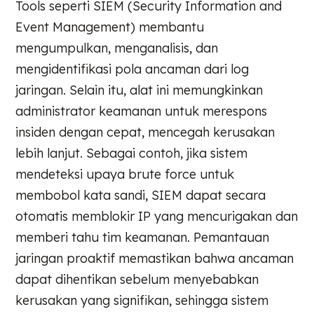
Tools seperti SIEM (Security Information and
Event Management) membantu
mengumpulkan, menganalisis, dan
mengidentifikasi pola ancaman dari log
jaringan. Selain itu, alat ini memungkinkan
administrator keamanan untuk merespons
insiden dengan cepat, mencegah kerusakan
lebih lanjut. Sebagai contoh, jika sistem
mendeteksi upaya brute force untuk
membobol kata sandi, SIEM dapat secara
otomatis memblokir IP yang mencurigakan dan
memberi tahu tim keamanan. Pemantauan
jaringan proaktif memastikan bahwa ancaman
dapat dihentikan sebelum menyebabkan
kerusakan yang signifikan, sehingga sistem