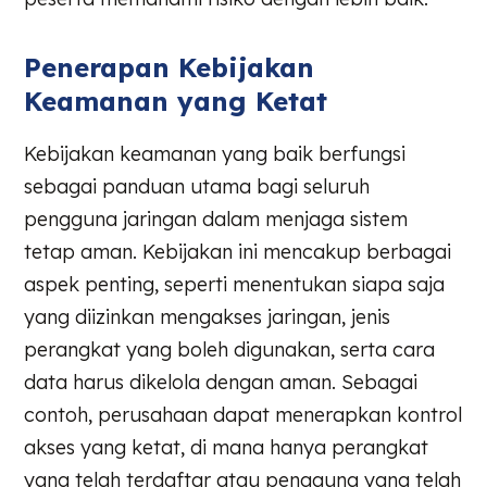
Penerapan Kebijakan
Keamanan yang Ketat
Kebijakan keamanan yang baik berfungsi
sebagai panduan utama bagi seluruh
pengguna jaringan dalam menjaga sistem
tetap aman. Kebijakan ini mencakup berbagai
aspek penting, seperti menentukan siapa saja
yang diizinkan mengakses jaringan, jenis
perangkat yang boleh digunakan, serta cara
data harus dikelola dengan aman. Sebagai
contoh, perusahaan dapat menerapkan kontrol
akses yang ketat, di mana hanya perangkat
yang telah terdaftar atau pengguna yang telah