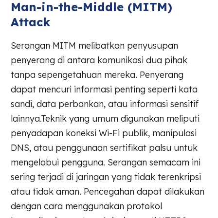
Man-in-the-Middle (MITM)
Attack
Serangan MITM melibatkan penyusupan
penyerang di antara komunikasi dua pihak
tanpa sepengetahuan mereka. Penyerang
dapat mencuri informasi penting seperti kata
sandi, data perbankan, atau informasi sensitif
lainnya.Teknik yang umum digunakan meliputi
penyadapan koneksi Wi-Fi publik, manipulasi
DNS, atau penggunaan sertifikat palsu untuk
mengelabui pengguna. Serangan semacam ini
sering terjadi di jaringan yang tidak terenkripsi
atau tidak aman. Pencegahan dapat dilakukan
dengan cara menggunakan protokol