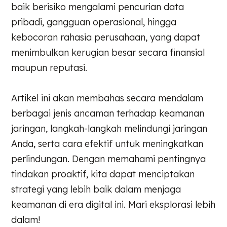
baik berisiko mengalami pencurian data
pribadi, gangguan operasional, hingga
kebocoran rahasia perusahaan, yang dapat
menimbulkan kerugian besar secara finansial
maupun reputasi.
Artikel ini akan membahas secara mendalam
berbagai jenis ancaman terhadap keamanan
jaringan, langkah-langkah melindungi jaringan
Anda, serta cara efektif untuk meningkatkan
perlindungan. Dengan memahami pentingnya
tindakan proaktif, kita dapat menciptakan
strategi yang lebih baik dalam menjaga
keamanan di era digital ini. Mari eksplorasi lebih
dalam!