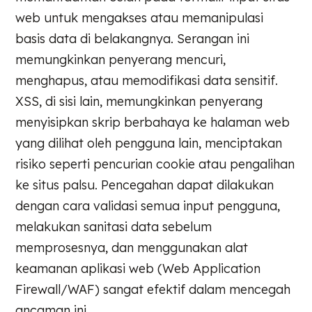
web untuk mengakses atau memanipulasi
basis data di belakangnya. Serangan ini
memungkinkan penyerang mencuri,
menghapus, atau memodifikasi data sensitif.
XSS, di sisi lain, memungkinkan penyerang
menyisipkan skrip berbahaya ke halaman web
yang dilihat oleh pengguna lain, menciptakan
risiko seperti pencurian cookie atau pengalihan
ke situs palsu. Pencegahan dapat dilakukan
dengan cara validasi semua input pengguna,
melakukan sanitasi data sebelum
memprosesnya, dan menggunakan alat
keamanan aplikasi web (Web Application
Firewall/WAF) sangat efektif dalam mencegah
ancaman ini.