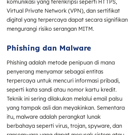
komunikasi yang terenkripsi seperti HTTPS,
Virtual Private Network (VPN), dan sertifikat
digital yang terpercaya dapat secara signifikan
mengurangi risiko serangan MITM.
Phishing dan Malware
Phishing adalah metode penipuan di mana
penyerang menyamar sebagai entitas
terpercaya untuk mencuri informasi pribadi,
seperti kata sandi atau nomor kartu kredit.
Teknik ini sering dilakukan melalui email palsu
yang tampak asli dan meyakinkan. Sementara
itu, malware adalah perangkat lunak
berbahaya seperti virus, trojan, spyware, dan
ransomware yang dapat merusak sistem atau