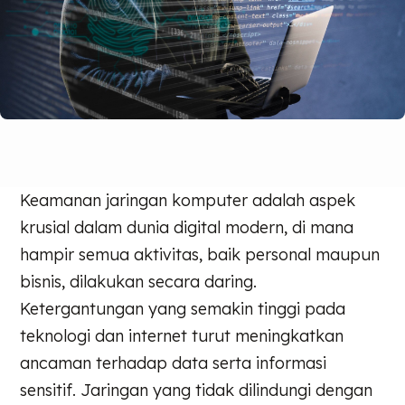
Keamanan jaringan komputer adalah aspek
krusial dalam dunia digital modern, di mana
hampir semua aktivitas, baik personal maupun
bisnis, dilakukan secara daring.
Ketergantungan yang semakin tinggi pada
teknologi dan internet turut meningkatkan
ancaman terhadap data serta informasi
sensitif. Jaringan yang tidak dilindungi dengan