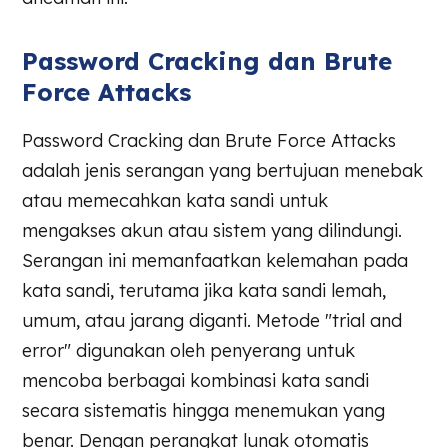
Password Cracking dan Brute
Force Attacks
Password Cracking dan Brute Force Attacks
adalah jenis serangan yang bertujuan menebak
atau memecahkan kata sandi untuk
mengakses akun atau sistem yang dilindungi.
Serangan ini memanfaatkan kelemahan pada
kata sandi, terutama jika kata sandi lemah,
umum, atau jarang diganti. Metode "trial and
error" digunakan oleh penyerang untuk
mencoba berbagai kombinasi kata sandi
secara sistematis hingga menemukan yang
benar. Dengan perangkat lunak otomatis