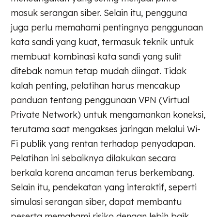
masuk serangan siber. Selain itu, pengguna
juga perlu memahami pentingnya penggunaan
kata sandi yang kuat, termasuk teknik untuk
membuat kombinasi kata sandi yang sulit
ditebak namun tetap mudah diingat. Tidak
kalah penting, pelatihan harus mencakup
panduan tentang penggunaan VPN (Virtual
Private Network) untuk mengamankan koneksi,
terutama saat mengakses jaringan melalui Wi-
Fi publik yang rentan terhadap penyadapan.
Pelatihan ini sebaiknya dilakukan secara
berkala karena ancaman terus berkembang.
Selain itu, pendekatan yang interaktif, seperti
simulasi serangan siber, dapat membantu
peserta memahami risiko dengan lebih baik.