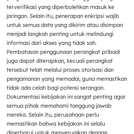
terverifikasi yang diperbolehkan masuk ke
jaringan. Selain itu, penerapan enkripsi wajib
untuk semua data yang dikirim atau disimpan
menjadi langkah penting untuk melindungi
informasi dari akses yang tidak sah.
Pembatasan penggunaan perangkat pribadi
juga dapat diterapkan, kecuali perangkat
tersebut telah melalui proses otorisasi dan
pengamanan yang memadai, guna memastikan
tidak ada celah bagi potensi serangan.
Dokumentasi kebijakan ini sangat penting agar
semua pihak memahami tanggung jawab
mereka. Selain itu, perusahaan perlu
memastikan bahwa kebijakan ini selalu
diperbarui untuk menyesuaikan dengan